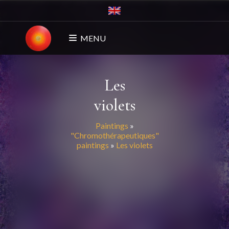
MENU
Les
violets
Paintings
»
"Chromothérapeutiques"
paintings
»
Les violets