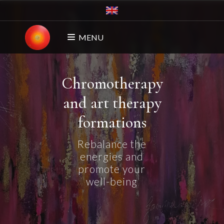
MENU
Chromotherapy
and art therapy
formations
Rebalance the
energies and
promote your
well-being