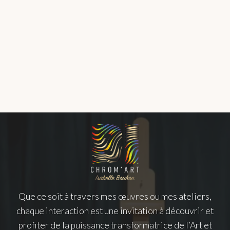
Que ce soit à travers mes œuvres ou mes ateliers,
chaque interaction est une invitation à découvrir et
profiter de la puissance transformatrice de l’Art et