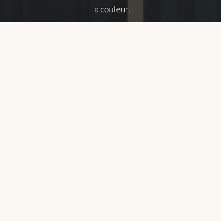
la couleur.
NAVIGATION
About
Chromotherapy
Gallery
Exhibitions
Workshops
Training
FAQs
WHERE TO FIND ME ?
Avenue de la Coopération n °47 à 4630 Soumagne
FOLLOW ME !