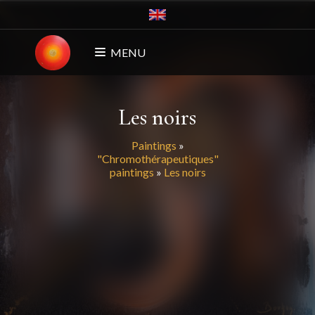
MENU
Les noirs
Paintings
»
"Chromothérapeutiques"
paintings
»
Les noirs