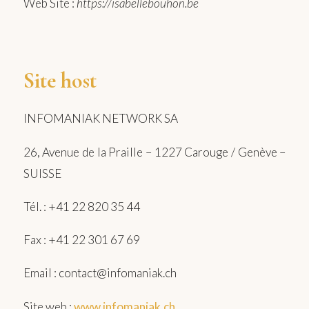
Web Site :
https://isabellebouhon.be
Site host
INFOMANIAK NETWORK SA
26, Avenue de la Praille – 1227 Carouge / Genève –
SUISSE
Tél. : +41 22 820 35 44
Fax : +41 22 301 67 69
Email : contact@infomaniak.ch
Site web :
www.infomaniak.ch