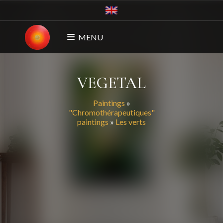
MENU
VEGETAL
Paintings
»
"Chromothérapeutiques"
paintings
»
Les verts