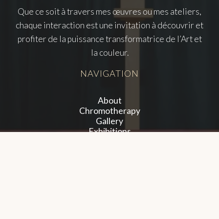
Que ce soit à travers mes œuvres ou mes ateliers,
chaque interaction est une invitation à découvrir et
profiter de la puissance transformatrice de l’Art et
la couleur.
NAVIGATION
About
Chromotherapy
Gallery
Exhibitions
Workshops
Training
FAQs
WHERE TO FIND ME ?
Avenue de la Coopération n °47 à 4630 Soumagne
FOLLOW ME !