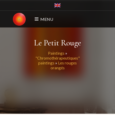
MENU
Le Petit Rouge
Paintings
»
"Chromothérapeutiques"
paintings
»
Les rouges
orangés