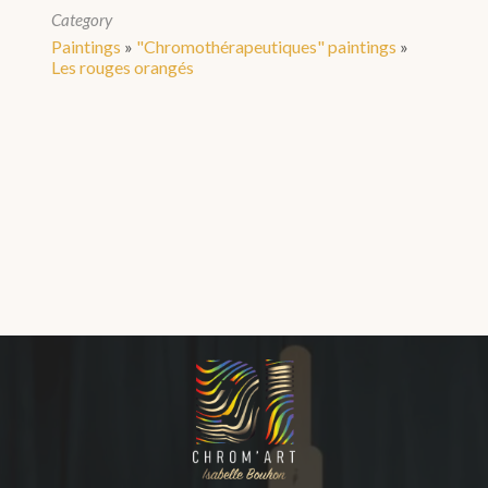
Category
Paintings
»
"Chromothérapeutiques" paintings
»
Les rouges orangés