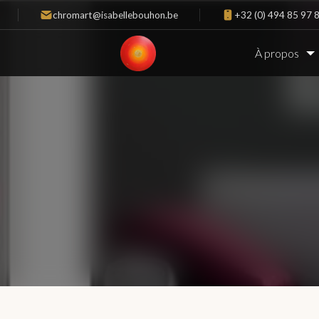
chromart@isabellebouhon.be
+32 (0) 494 85 97 
À propos