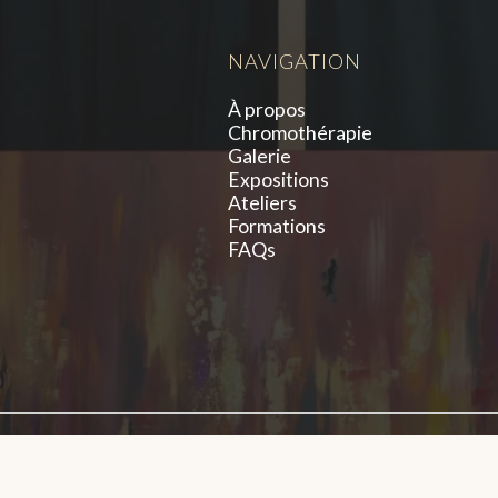
NAVIGATION
À propos
Chromothérapie
Galerie
Expositions
Ateliers
Formations
à
FAQs
servés.
Mentions lé