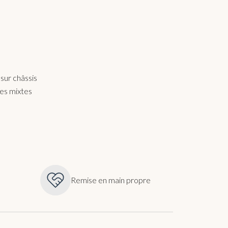
ur châssis
ues mixtes
Remise en main propre