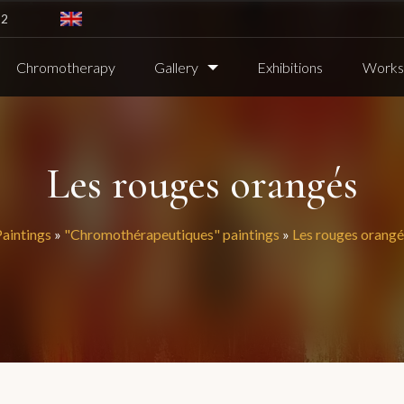
82
Chromotherapy
Gallery
Exhibitions
Worksh
Les rouges orangés
Paintings
»
"Chromothérapeutiques" paintings
»
Les rouges orangé