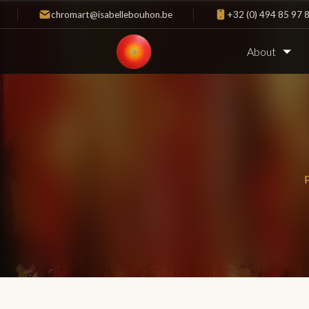
chromart@isabellebouhon.be
+32 (0) 494 85 97 
About