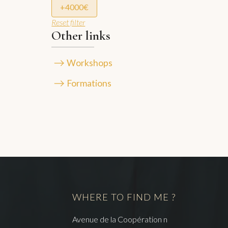
+4000€
Reset filter
Other links
Workshops
Formations
WHERE TO FIND ME ?
Avenue de la Coopération n