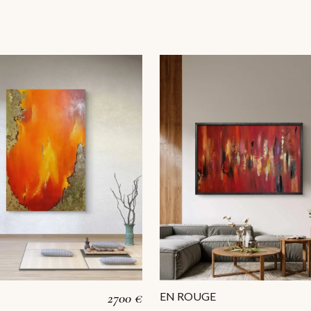
À
2700 €
EN ROUGE