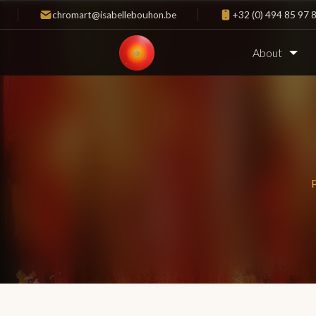
chromart@isabellebouhon.be
+32 (0) 494 85 97 
About