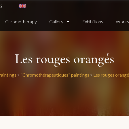
82
Chromotherapy
Gallery
Exhibitions
Worksh
Les rouges orangés
Paintings
»
"Chromothérapeutiques" paintings
»
Les rouges orangé