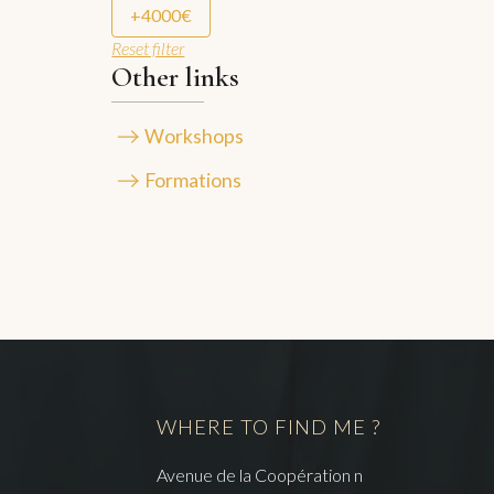
+4000€
Reset filter
Other links
Workshops
Formations
WHERE TO FIND ME ?
Avenue de la Coopération n